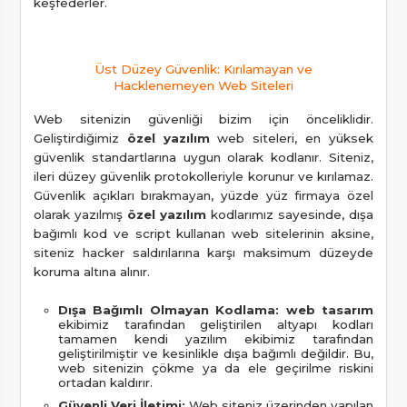
keşfederler.
Üst Düzey Güvenlik: Kırılamayan ve
Hacklenemeyen Web Siteleri
Web sitenizin güvenliği bizim için önceliklidir.
Geliştirdiğimiz
özel yazılım
web siteleri, en yüksek
güvenlik standartlarına uygun olarak kodlanır. Siteniz,
ileri düzey güvenlik protokolleriyle korunur ve kırılamaz.
Güvenlik açıkları bırakmayan, yüzde yüz firmaya özel
olarak yazılmış
özel yazılım
kodlarımız sayesinde, dışa
bağımlı kod ve script kullanan web sitelerinin aksine,
siteniz hacker saldırılarına karşı maksimum düzeyde
koruma altına alınır.
Dışa Bağımlı Olmayan Kodlama:
web tasarım
ekibimiz tarafından geliştirilen altyapı kodları
tamamen kendi yazılım ekibimiz tarafından
geliştirilmiştir ve kesinlikle dışa bağımlı değildir. Bu,
web sitenizin çökme ya da ele geçirilme riskini
ortadan kaldırır.
Güvenli Veri İletimi:
Web siteniz üzerinden yapılan