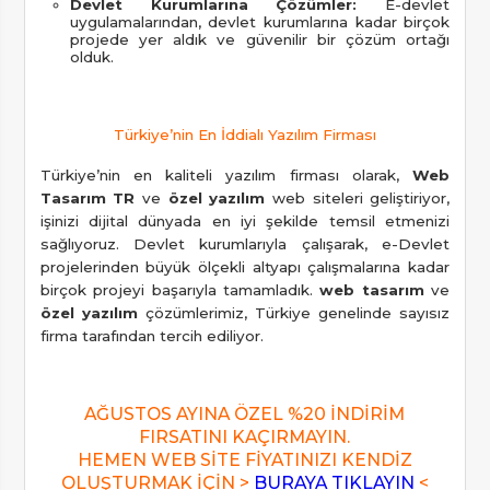
Devlet Kurumlarına Çözümler:
E-devlet
uygulamalarından, devlet kurumlarına kadar birçok
projede yer aldık ve güvenilir bir çözüm ortağı
olduk.
Türkiye’nin En İddialı Yazılım Firması
Türkiye’nin en kaliteli yazılım firması olarak,
Web
Tasarım TR
ve
özel yazılım
web siteleri geliştiriyor,
işinizi dijital dünyada en iyi şekilde temsil etmenizi
sağlıyoruz. Devlet kurumlarıyla çalışarak, e-Devlet
projelerinden büyük ölçekli altyapı çalışmalarına kadar
birçok projeyi başarıyla tamamladık.
web tasarım
ve
özel yazılım
çözümlerimiz, Türkiye genelinde sayısız
firma tarafından tercih ediliyor.
AĞUSTOS AYINA ÖZEL %20 İNDİRİM
FIRSATINI KAÇIRMAYIN.
HEMEN WEB SİTE FİYATINIZI KENDİZ
OLUŞTURMAK İÇİN >
BURAYA TIKLAYIN
<