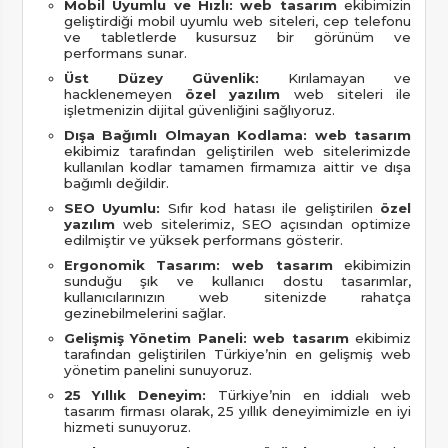
Mobil Uyumlu ve Hızlı:
web tasarım
ekibimizin
geliştirdiği mobil uyumlu web siteleri, cep telefonu
ve tabletlerde kusursuz bir görünüm ve
performans sunar.
Üst Düzey Güvenlik:
Kırılamayan ve
hacklenemeyen
özel yazılım
web siteleri ile
işletmenizin dijital güvenliğini sağlıyoruz.
Dışa Bağımlı Olmayan Kodlama:
web tasarım
ekibimiz tarafından geliştirilen web sitelerimizde
kullanılan kodlar tamamen firmamıza aittir ve dışa
bağımlı değildir.
SEO Uyumlu:
Sıfır kod hatası ile geliştirilen
özel
yazılım
web sitelerimiz, SEO açısından optimize
edilmiştir ve yüksek performans gösterir.
Ergonomik Tasarım:
web tasarım
ekibimizin
sunduğu şık ve kullanıcı dostu tasarımlar,
kullanıcılarınızın web sitenizde rahatça
gezinebilmelerini sağlar.
Gelişmiş Yönetim Paneli:
web tasarım
ekibimiz
tarafından geliştirilen Türkiye’nin en gelişmiş web
yönetim panelini sunuyoruz.
25 Yıllık Deneyim:
Türkiye’nin en iddialı web
tasarım firması olarak, 25 yıllık deneyimimizle en iyi
hizmeti sunuyoruz.