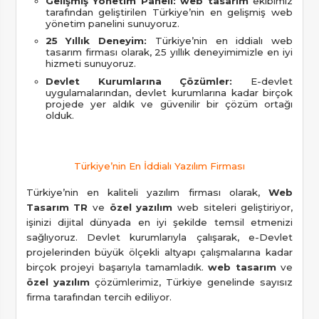
Gelişmiş Yönetim Paneli:
web tasarım
ekibimiz
tarafından geliştirilen Türkiye’nin en gelişmiş web
yönetim panelini sunuyoruz.
25 Yıllık Deneyim:
Türkiye’nin en iddialı web
tasarım firması olarak, 25 yıllık deneyimimizle en iyi
hizmeti sunuyoruz.
Devlet Kurumlarına Çözümler:
E-devlet
uygulamalarından, devlet kurumlarına kadar birçok
projede yer aldık ve güvenilir bir çözüm ortağı
olduk.
Türkiye’nin En İddialı Yazılım Firması
Türkiye’nin en kaliteli yazılım firması olarak,
Web
Tasarım TR
ve
özel yazılım
web siteleri geliştiriyor,
işinizi dijital dünyada en iyi şekilde temsil etmenizi
sağlıyoruz. Devlet kurumlarıyla çalışarak, e-Devlet
projelerinden büyük ölçekli altyapı çalışmalarına kadar
birçok projeyi başarıyla tamamladık.
web tasarım
ve
özel yazılım
çözümlerimiz, Türkiye genelinde sayısız
firma tarafından tercih ediliyor.