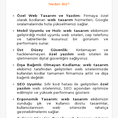
Neden Biz?
Özel Web Tasarım ve Yazılım:
Firmaya özel
olarak kodlanan
web tasarım
hizmetleri, Google
sıralamalarında hızla yükselmenizi sağlar.
Mobil Uyumlu ve Hızlı:
web tasarım
ekibimizin
geliştirdiği mobil uyumlu web siteleri, cep telefonu
ve tabletlerde kusursuz bir görünüm ve
performans sunar.
Üst Düzey Güvenlik:
Kırılamayan ve
hacklenemeyen
özel yazılım
web siteleri ile
işletmenizin dijital güvenliğini sağlıyoruz.
Dışa Bağımlı Olmayan Kodlama:
web tasarım
ekibimiz tarafından geliştirilen web sitelerimizde
kullanılan kodlar tamamen firmamıza aittir ve dışa
bağımlı değildir.
SEO Uyumlu:
Sıfır kod hatası ile geliştirilen
özel
yazılım
web sitelerimiz, SEO açısından optimize
edilmiştir ve yüksek performans gösterir.
Ergonomik Tasarım:
web tasarım
ekibimizin
sunduğu şık ve kullanıcı dostu tasarımlar,
kullanıcılarınızın web sitenizde rahatça
gezinebilmelerini sağlar.