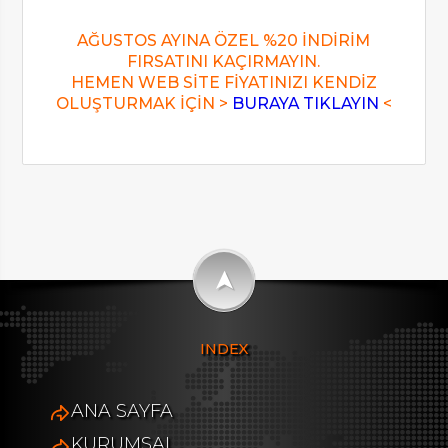
AĞUSTOS AYINA ÖZEL %20 İNDİRİM
FIRSATINI KAÇIRMAYIN.
HEMEN WEB SİTE FİYATINIZI KENDİZ
OLUŞTURMAK İÇİN >
BURAYA TIKLAYIN
<
➤
INDEX
ANA SAYFA
KURUMSAL