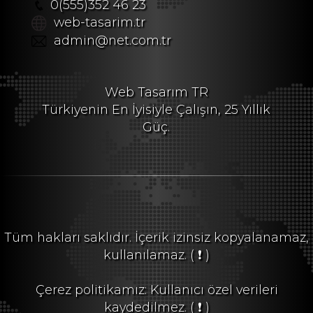
0(555)352 46 23
web-tasarim.tr
admin@net.com.tr
Web Tasarım TR
Türkiyenin En İyisiyle Çalışın, 25 Yıllık
Güç.
Tüm hakları saklıdır. İçerik izinsiz kopyalanamaz,
kullanılamaz.
( ❗ )
Çerez politikamız: Kullanıcı özel verileri
kaydedilmez.
( ❗ )