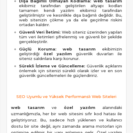
Dışa Bağımlı Olmayan Kodlama:
web tasarım
ekibimiz tarafından geliştirilen altyapı kodları
tamamen kendi yazılım ekibimiz tarafından
geliştirilmiştir ve kesinlikle dışa bağımlı değildir. Bu,
web sitenizin çökme ya da ele geçirilme riskini
ortadan kaldırır.
Güvenli Veri İletimi:
Web siteniz üzerinden yapılan
tüm veri iletimleri şifrelenmiş ve güvenli bir şekilde
gerçekleştirilir.
Güçlü Koruma:
web tasarım
ekibimizin
geliştirdiği
özel yazılım
güvenlik duvarları ile
siteniz saldırılara karşı korunur.
Sürekli İzleme ve Güncelleme:
Güvenlik açıklarını
önlemek için sitenizi sürekli olarak izler ve en son
güvenlik güncellemeleri ile güçlendiririz.
SEO Uyumlu ve Yüksek Performanslı Web Siteleri
web tasarım
ve
özel yazılım
alanındaki
uzmanlığımızla, her bir web sitesini sıfır kod hatası ile
geliştiriyoruz. Bu, sadece hızlı yüklenen ve kullanıcı
dostu bir site değil, aynı zamanda arama motorları için
optimize edilmiş bir yapı anlamına gelir. Özel yazılım