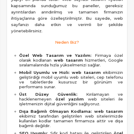
kapsamında sunduğumuz bu paneller, gereksiz
ayrıntılardan arındırılmış ve tamamen firmanızın
ihtiyaçlarına göre özelleştirilmiştir. Bu sayede, web
sayfanızı daha etkin ve verimli bir şekilde
yönetebilirsiniz.
Neden Biz?
Özel Web Tasarım ve Yazılım:
Firmaya özel
olarak kodlanan
web tasarım
hizmetleri, Google
sıralamalarında hızla yükselmenizi sağlar.
Mobil Uyumlu ve Hızlı:
web tasarım
ekibimizin
geliştirdiği mobil uyumlu web siteleri, cep telefonu
ve tabletlerde kusursuz bir görünüm ve
performans sunar.
Üst Düzey Güvenlik:
Kırılamayan ve
hacklenemeyen
özel yazılım
web siteleri ile
işletmenizin dijital güvenliğini sağlıyoruz.
Dışa Bağımlı Olmayan Kodlama:
web tasarım
ekibimiz tarafından geliştirilen web sitelerimizde
kullanılan kodlar tamamen firmamıza aittir ve dışa
bağımlı değildir.
SEO Uyumlu:
Sıfır kod hatası ile geliştirilen
özel