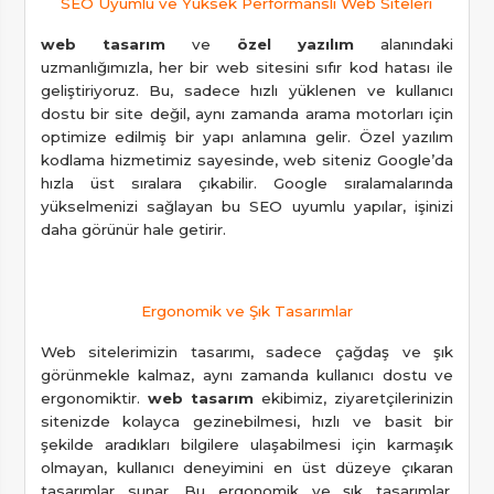
SEO Uyumlu ve Yüksek Performanslı Web Siteleri
web tasarım
ve
özel yazılım
alanındaki
uzmanlığımızla, her bir web sitesini sıfır kod hatası ile
geliştiriyoruz. Bu, sadece hızlı yüklenen ve kullanıcı
dostu bir site değil, aynı zamanda arama motorları için
optimize edilmiş bir yapı anlamına gelir. Özel yazılım
kodlama hizmetimiz sayesinde, web siteniz Google’da
hızla üst sıralara çıkabilir. Google sıralamalarında
yükselmenizi sağlayan bu SEO uyumlu yapılar, işinizi
daha görünür hale getirir.
Ergonomik ve Şık Tasarımlar
Web sitelerimizin tasarımı, sadece çağdaş ve şık
görünmekle kalmaz, aynı zamanda kullanıcı dostu ve
ergonomiktir.
web tasarım
ekibimiz, ziyaretçilerinizin
sitenizde kolayca gezinebilmesi, hızlı ve basit bir
şekilde aradıkları bilgilere ulaşabilmesi için karmaşık
olmayan, kullanıcı deneyimini en üst düzeye çıkaran
tasarımlar sunar. Bu ergonomik ve şık tasarımlar,