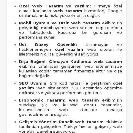
Özel Web Tasarım ve Yazılım:
Firmaya özel
olarak kodlanan
web tasarım
hizmetleri, Google
sıralamalarında hızla yükselmenizi sağlar.
Mobil Uyumlu ve Hızlı:
web tasarım
ekibimizin
geliştirdiği mobil uyumlu web siteleri, cep telefonu
ve tabletlerde kusursuz bir görünüm ve
performans sunar.
Üst Düzey Güvenlik:
Kırılamayan ve
hacklenemeyen
özel yazılım
web siteleri ile
işletmenizin dijital güvenliğini sağlıyoruz.
Dışa Bağımlı Olmayan Kodlama:
web tasarım
ekibimiz tarafından geliştirilen web sitelerimizde
kullanılan kodlar tamamen firmamıza aittir ve dışa
bağımlı değildir.
SEO Uyumlu:
Sıfır kod hatası ile geliştirilen
özel
yazılım
web sitelerimiz, SEO açısından optimize
edilmiştir ve yüksek performans gösterir.
Ergonomik Tasarım:
web tasarım
ekibimizin
sunduğu şık ve kullanıcı dostu tasarımlar,
kullanıcılarınızın web sitenizde rahatça
gezinebilmelerini sağlar.
Gelişmiş Yönetim Paneli:
web tasarım
ekibimiz
tarafından geliştirilen Türkiye’nin en gelişmiş web
yönetim panelini sunuyoruz.