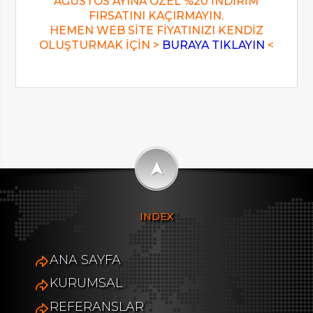
AĞUSTOS AYINA ÖZEL %20 İNDİRİM
FIRSATINI KAÇIRMAYIN.
HEMEN WEB SİTE FİYATINIZI KENDİZ
OLUŞTURMAK İÇİN >
BURAYA TIKLAYIN
<
➤
INDEX
ANA SAYFA
KURUMSAL
REFERANSLAR